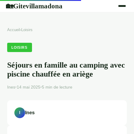
Gitevillamadona
🏡
Accueil
›
Loisirs
LOISIRS
Séjours en famille au camping avec
piscine chauffée en ariège
Ines
•
14 mai 2025
•
5 min de lecture
Ines
I