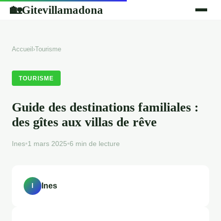
Gitevillamadona
🏡
Accueil
›
Tourisme
TOURISME
Guide des destinations familiales :
des gîtes aux villas de rêve
Ines
•
1 mars 2025
•
6 min de lecture
Ines
I