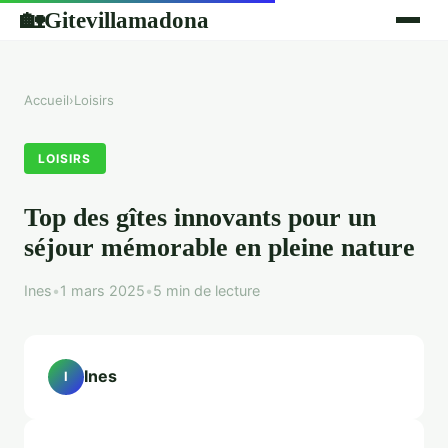
Gitevillamadona
🏡
Accueil
›
Loisirs
LOISIRS
Top des gîtes innovants pour un
séjour mémorable en pleine nature
Ines
•
1 mars 2025
•
5 min de lecture
Ines
I