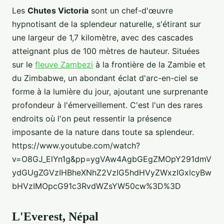
Les
Chutes Victoria
sont un chef-d'œuvre
hypnotisant de la splendeur naturelle, s'étirant sur
une largeur de 1,7 kilomètre, avec des cascades
atteignant plus de 100 mètres de hauteur. Situées
sur le
fleuve Zambezi
à la frontière de la Zambie et
du Zimbabwe, un abondant éclat d'arc-en-ciel se
forme à la lumière du jour, ajoutant une surprenante
profondeur à l'émerveillement. C'est l'un des rares
endroits où l'on peut ressentir la présence
imposante de la nature dans toute sa splendeur.
https://www.youtube.com/watch?
v=O8GJ_ElYn1g&pp=ygVAw4AgbGEgZMOpY291dmV
ydGUgZGVzIHBheXNhZ2VzIG5hdHVyZWxzIGxlcyBw
bHVzIMOpcG91c3RvdWZsYW50cw%3D%3D
L'Everest, Népal