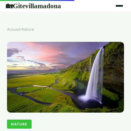
Gitevillamadona
🏡
Accueil
›
Nature
NATURE