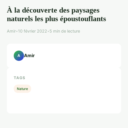
À la découverte des paysages
naturels les plus époustouflants
Amir
•
10 février 2022
•
5 min de lecture
Amir
A
TAGS
Nature